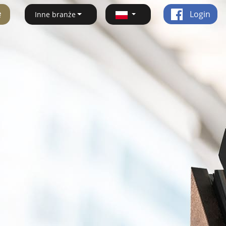
ę
Login
Inne branże