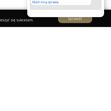
Mam inną sprawę
Sprawdź
ieszyć się sukcesem.
nym dostawcą usług z zakresu poligrafii oraz
ów. Główne kompetencje tej firmy to
e nadruki DTF i laserowe cięcie z dużą precyzją.
kością oraz indywidualnym podejściem do
z zaangażowania i dbałości o szczegóły.
iędzy innymi odzież reklamowa i robocza,
dżety. Firma
Cięcie i Haft
dostarcza kompleksowe