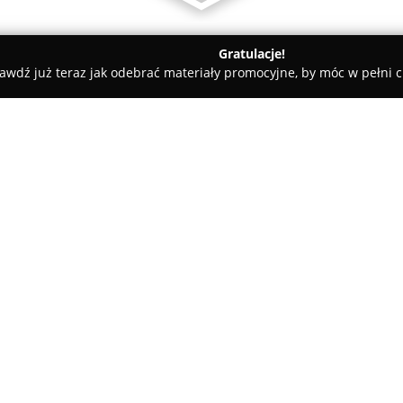
Gratulacje!
awdź już teraz jak odebrać materiały promocyjne, by móc w pełni c
DRUKI, ODZIEŻ, AKCESORIA, GADZETY - WWW.CIECIEIHAFT.PL
IA, GADZETY -
O firmie:
Cięcie i Haft
z Oławy jest cenio
personalizacji różnych produkt
profesjonalne hafty, nowoczesn
Oferta odznacza się wysoką ja
każdego zamówienia, co wynika 
W asortymencie znajdują się m
akcesoria, a także rozmaite ga