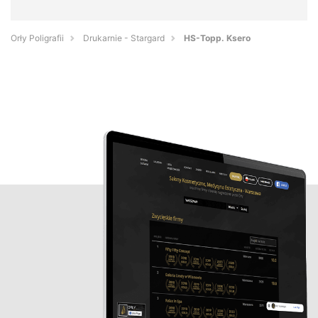
Orły Poligrafii
Drukarnie - Stargard
HS-Topp. Ksero