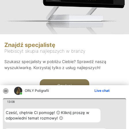
Znajdź specjalistę
Plebiscyt skupia najlepszych w branży
Szukasz specjalisty w pobliżu Ciebie? Sprawdź naszą
wyszukiwarkę. Korzystaj tylko z usług najlepszych!
Szukaj
ORŁY Poligrafii
Live chat
13:08
Cześć, chętnie Ci pomogę! 🙂 Kliknij proszę w
odpowiedni temat rozmowy! 🙂
Organizator plebiscytu
Plebiscyt
Kontakt