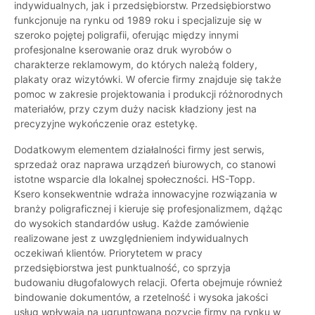
indywidualnych, jak i przedsiębiorstw. Przedsiębiorstwo
funkcjonuje na rynku od 1989 roku i specjalizuje się w
szeroko pojętej poligrafii, oferując między innymi
profesjonalne kserowanie oraz druk wyrobów o
charakterze reklamowym, do których należą foldery,
plakaty oraz wizytówki. W ofercie firmy znajduje się także
pomoc w zakresie projektowania i produkcji różnorodnych
materiałów, przy czym duży nacisk kładziony jest na
precyzyjne wykończenie oraz estetykę.
Dodatkowym elementem działalności firmy jest serwis,
sprzedaż oraz naprawa urządzeń biurowych, co stanowi
istotne wsparcie dla lokalnej społeczności. HS-Topp.
Ksero konsekwentnie wdraża innowacyjne rozwiązania w
branży poligraficznej i kieruje się profesjonalizmem, dążąc
do wysokich standardów usług. Każde zamówienie
realizowane jest z uwzględnieniem indywidualnych
oczekiwań klientów. Priorytetem w pracy
przedsiębiorstwa jest punktualność, co sprzyja
budowaniu długofalowych relacji. Oferta obejmuje również
bindowanie dokumentów, a rzetelność i wysoka jakości
usług wpływają na ugruntowaną pozycję firmy na rynku w