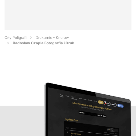
Orły Poligrafii
Drukarnie - Knurów
Radosław Czapla Fotografia i Druk