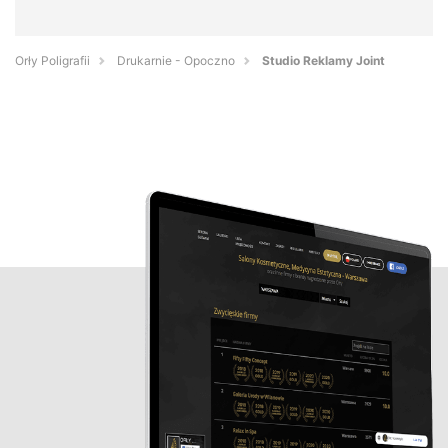
Orły Poligrafii
Drukarnie - Opoczno
Studio Reklamy Joint