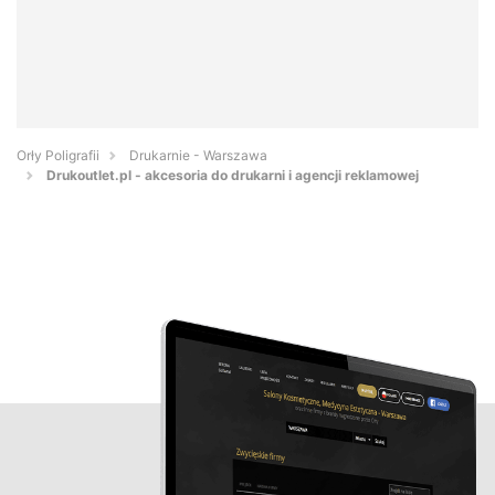
Orły Poligrafii
Drukarnie - Warszawa
Drukoutlet.pl - akcesoria do drukarni i agencji reklamowej