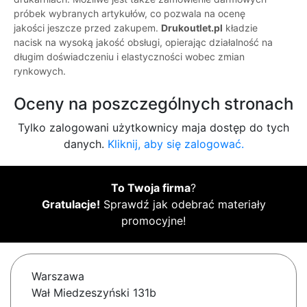
próbek wybranych artykułów, co pozwala na ocenę
jakości jeszcze przed zakupem.
Drukoutlet.pl
kładzie
nacisk na wysoką jakość obsługi, opierając działalność na
długim doświadczeniu i elastyczności wobec zmian
rynkowych.
Oceny na poszczególnych stronach
Tylko zalogowani użytkownicy maja dostęp do tych
danych.
Kliknij, aby się zalogować.
To Twoja firma
?
Gratulacje!
Sprawdź jak odebrać materiały
promocyjne!
Warszawa
Wał Miedzeszyński 131b