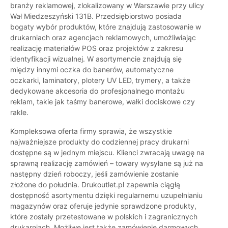
branży reklamowej, zlokalizowany w Warszawie przy ulicy
Wał Miedzeszyński 131B. Przedsiębiorstwo posiada
bogaty wybór produktów, które znajdują zastosowanie w
drukarniach oraz agencjach reklamowych, umożliwiając
realizację materiałów POS oraz projektów z zakresu
identyfikacji wizualnej. W asortymencie znajdują się
między innymi oczka do banerów, automatyczne
oczkarki, laminatory, plotery UV LED, trymery, a także
dedykowane akcesoria do profesjonalnego montażu
reklam, takie jak taśmy banerowe, wałki dociskowe czy
rakle.
Kompleksowa oferta firmy sprawia, że wszystkie
najważniejsze produkty do codziennej pracy drukarni
dostępne są w jednym miejscu. Klienci zwracają uwagę na
sprawną realizację zamówień – towary wysyłane są już na
następny dzień roboczy, jeśli zamówienie zostanie
złożone do południa. Drukoutlet.pl zapewnia ciągłą
dostępność asortymentu dzięki regularnemu uzupełnianiu
magazynów oraz oferuje jedynie sprawdzone produkty,
które zostały przetestowane w polskich i zagranicznych
drukarniach. Możliwe jest także zamówienie darmowych