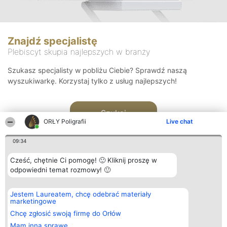
Znajdź specjalistę
Plebiscyt skupia najlepszych w branży
Szukasz specjalisty w pobliżu Ciebie? Sprawdź naszą
wyszukiwarkę. Korzystaj tylko z usług najlepszych!
Szukaj
ORŁY Poligrafii
Live chat
09:34
Cześć, chętnie Ci pomogę! 🙂 Kliknij proszę w
odpowiedni temat rozmowy! 🙂
Organizator plebiscytu
Plebiscyt
Kontakt
Jestem Laureatem, chcę odebrać materiały
Bright Side Solutions sp. z o.
Laureaci
Kontakt
marketingowe
o. sp. k.
Lista
ul. Ruska 22
wszystkich
Chcę zgłosić swoją firmę do Orłów
Wrocław 50-079
Laureatów
Mam inną sprawę
KRS 0000749100 | Regon
Zasady