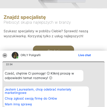
Znajdź specjalistę
Plebiscyt skupia najlepszych w branży
Szukasz specjalisty w pobliżu Ciebie? Sprawdź naszą
wyszukiwarkę. Korzystaj tylko z usług najlepszych!
Szukaj
ORŁY Poligrafii
Live chat
22:34
Cześć, chętnie Ci pomogę! 🙂 Kliknij proszę w
odpowiedni temat rozmowy! 🙂
Organizator plebiscytu
Plebiscyt
Kontakt
Jestem Laureatem, chcę odebrać materiały
Bright Side Solutions sp. z o.
Laureaci
Kontakt
marketingowe
o. sp. k.
Lista
ul. Ruska 22
wszystkich
Chcę zgłosić swoją firmę do Orłów
Wrocław 50-079
Laureatów
Mam inną sprawę
KRS 0000749100 | Regon
Zasady