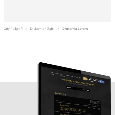
Orły Poligrafii
Drukarnie - Ząbki
Drukarnia Lorens