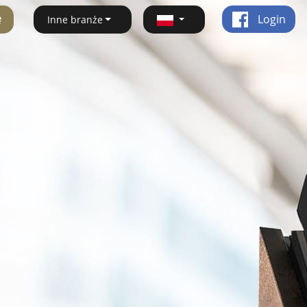
ę
Login
Inne branże