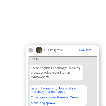
ORŁY Poligrafii
Live chat
07:32
Cześć, chętnie Ci pomogę! 🙂 Kliknij
proszę w odpowiedni temat
rozmowy! 🙂
Jestem Laureatem, chcę odebrać
materiały marketingowe
Chcę zgłosić swoją firmę do Orłów
Mam inną sprawę