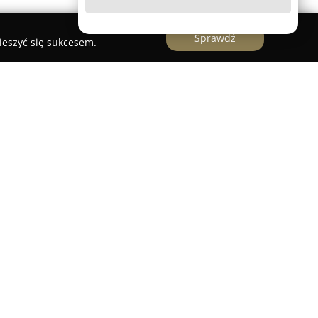
Sprawdź
ieszyć się sukcesem.
adomiu przy ul. Kazimierza Kelles-Krauza 8, która
na specjalistycznej regeneracji wkładów
o drukarek komputerowych. Wykorzystując
wego napełniania oraz szczegółowe procesy
nie materiałów eksploatacyjnych o wysokiej
ownego użytku.
ejmuje szeroki wybór kartridży, tuszy i tonerów,
oryginalnych, jak i w postaci wysokiej jakości