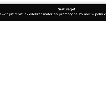
Gratulacje!
awdź już teraz jak odebrać materiały promocyjne, by móc w pełni c
Regeneracja tuszy i tonerów.
w.
O firmie:
Inkaust
to firma z siedzibą w R
koncentruje swoją działalność 
atramentowych oraz tonerów d
zaawansowane metody maszyno
odnowienia, umożliwia otrzyma
jakości, nadających się do pon
Asortyment przedsiębiorstwa ob
dostępnych zarówno w wersjach 