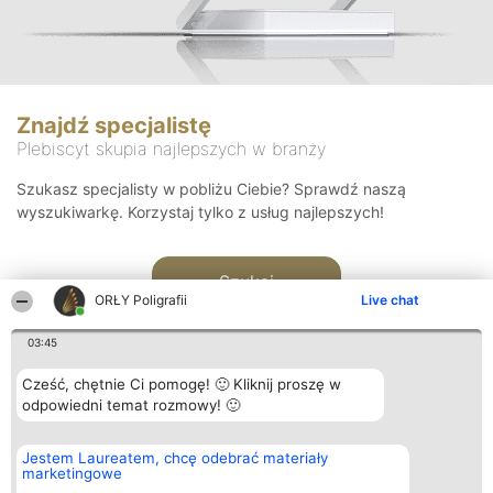
Znajdź specjalistę
Plebiscyt skupia najlepszych w branży
Szukasz specjalisty w pobliżu Ciebie? Sprawdź naszą
wyszukiwarkę. Korzystaj tylko z usług najlepszych!
Szukaj
ORŁY Poligrafii
Live chat
03:45
Cześć, chętnie Ci pomogę! 🙂 Kliknij proszę w
odpowiedni temat rozmowy! 🙂
Organizator plebiscytu
Plebiscyt
Kontakt
Jestem Laureatem, chcę odebrać materiały
Bright Side Solutions sp. z o.
Laureaci
Kontakt
marketingowe
o. sp. k.
Lista
ul. Ruska 22
wszystkich