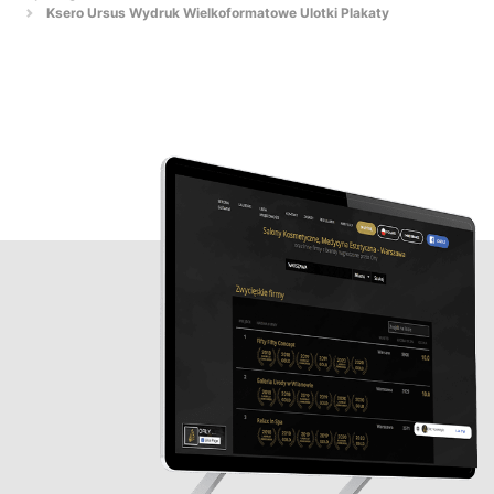
Ksero Ursus Wydruk Wielkoformatowe Ulotki Plakaty