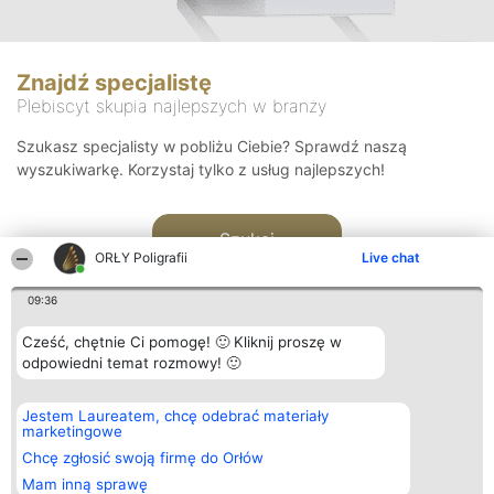
Znajdź specjalistę
Plebiscyt skupia najlepszych w branży
Szukasz specjalisty w pobliżu Ciebie? Sprawdź naszą
wyszukiwarkę. Korzystaj tylko z usług najlepszych!
Szukaj
ORŁY Poligrafii
Live chat
09:36
Cześć, chętnie Ci pomogę! 🙂 Kliknij proszę w
odpowiedni temat rozmowy! 🙂
Organizator plebiscytu
Plebiscyt
Kontakt
Jestem Laureatem, chcę odebrać materiały
Bright Side Solutions sp. z o.
Laureaci
Kontakt
marketingowe
o. sp. k.
Lista
ul. Ruska 22
wszystkich
Chcę zgłosić swoją firmę do Orłów
Wrocław 50-079
Laureatów
Mam inną sprawę
KRS 0000749100 | Regon
Zasady