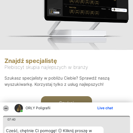
Znajdź specjalistę
Plebiscyt skupia najlepszych w branży
Szukasz specjalisty w pobliżu Ciebie? Sprawdź naszą
wyszukiwarkę. Korzystaj tylko z usług najlepszych!
Szukaj
ORŁY Poligrafii
Live chat
07:40
Cześć, chętnie Ci pomogę! 🙂 Kliknij proszę w