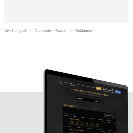
Orły Poligrafii
Drukarnie - Poznań
Reklamex