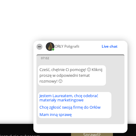
ORŁY Poligrafii
Live chat
07:02
Cześć, chętnie Ci pomogę! 🙂 Kliknij
proszę w odpowiedni temat
rozmowy! 🙂
Jestem Laureatem, chcę odebrać
materiały marketingowe
Chcę zgłosić swoją firmę do Orłów
Mam inną sprawę
Sprawdź