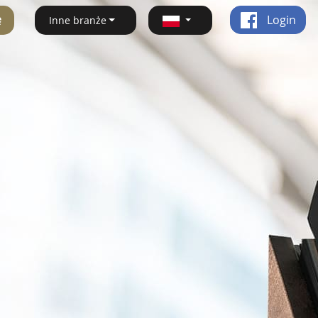
ę
Login
Inne branże