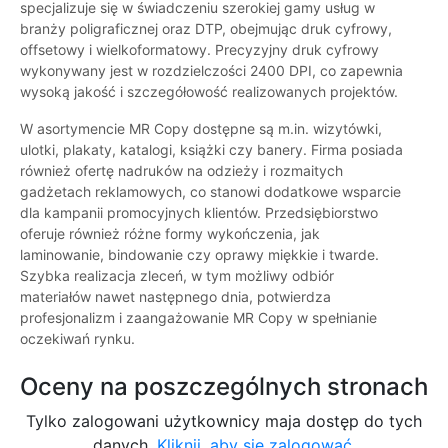
specjalizuje się w świadczeniu szerokiej gamy usług w
branży poligraficznej oraz DTP, obejmując druk cyfrowy,
offsetowy i wielkoformatowy. Precyzyjny druk cyfrowy
wykonywany jest w rozdzielczości 2400 DPI, co zapewnia
wysoką jakość i szczegółowość realizowanych projektów.
W asortymencie MR Copy dostępne są m.in. wizytówki,
ulotki, plakaty, katalogi, książki czy banery. Firma posiada
również ofertę nadruków na odzieży i rozmaitych
gadżetach reklamowych, co stanowi dodatkowe wsparcie
dla kampanii promocyjnych klientów. Przedsiębiorstwo
oferuje również różne formy wykończenia, jak
laminowanie, bindowanie czy oprawy miękkie i twarde.
Szybka realizacja zleceń, w tym możliwy odbiór
materiałów nawet następnego dnia, potwierdza
profesjonalizm i zaangażowanie MR Copy w spełnianie
oczekiwań rynku.
Oceny na poszczególnych stronach
Tylko zalogowani użytkownicy maja dostęp do tych
danych.
Kliknij, aby się zalogować.