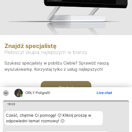
Znajdź specjalistę
Plebiscyt skupia najlepszych w branży
Szukasz specjalisty w pobliżu Ciebie? Sprawdź naszą
wyszukiwarkę. Korzystaj tylko z usług najlepszych!
Szukaj
ORŁY Poligrafii
Live chat
19:03
Cześć, chętnie Ci pomogę! 🙂 Kliknij proszę w
odpowiedni temat rozmowy! 🙂
Organizator plebiscytu
Plebiscyt
Kontakt