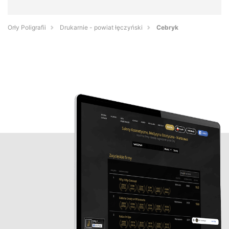
Orły Poligrafii
Drukarnie - powiat łęczyński
Cebryk