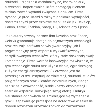
drukarki, urządzenia wielofunkcyjne, kserokopiarki,
niszczarki i kopertownice, które pomagają klientom
minimalizować wydatki związane z drukiem. Firma
dysponuje produktami o różnym poziomie wydajności,
dostarczanymi przez czołowe marki, takie jak Develop,
Canon, Xerox, Toshiba, Sharp, HP, Minolta czy Epson.
Jako autoryzowany partner firm Develop oraz Epson,
Cebryk gwarantuje dostęp do najnowszych technologii
oraz realizuje zarówno serwis gwarancyjny, jak i
pogwarancyjny przy wsparciu wykwalifikowanych,
certyfikowanych techników, którzy stale doskonalą swoje
kompetencje. Firma wdraża innowacyjne rozwiązania, w
tym technologię druku bez użycia ciepła, ograniczającą
zużycie energii elektrycznej. Skierowana jest do
przedsiębiorstw, instytucji administracji, drukarni, studiów
poligraficznych oraz klientów indywidualnych, kładąc
nacisk na niezawodność, niskie koszty eksploatacji i
szerokie wsparcie. Rozwijając swoją ofertę,
Cebryk
nieustannie odpowiada na zmieniające się wymagania
rynku, zapewniając profesjonalne doradztwo w zakresie
doboru rozwiązań przeznaczonych do zarządzania