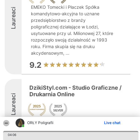
EMEKO Tomecki i Płaczek Spółka
Laureaci
komandytowo-akcyjna to uznane
przedsiębiorstwo z branży
poligraficznej działające w Łodzi,
usytuowane przy ul. Milionowej 27, które
rozpoczęło swoją działalność w 1993
roku. Firma skupia się na druku
akcydensowym, ...
9.2
DzikiStyl.com - Studio Graficzne /
Drukarnia Online
Laureaci
ORŁY Poligrafii
Live chat
8.8
04:06