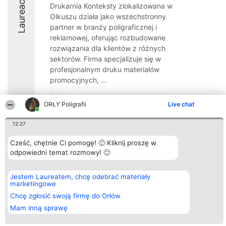
Laureaci
Drukarnia Konteksty zlokalizowana w
Olkuszu działa jako wszechstronny
partner w branży poligraficznej i
reklamowej, oferując rozbudowane
rozwiązania dla klientów z różnych
sektorów. Firma specjalizuje się w
profesjonalnym druku materiałów
promocyjnych, ...
9.1
ORŁY Poligrafii
Live chat
12:27
Organizator plebiscytu
Plebiscyt
Kontakt
Bright Side Solutions sp. z o.
Cześć, chętnie Ci pomogę! 🙂 Kliknij proszę w
Laureaci
Kontakt
o. sp. k.
Lista
odpowiedni temat rozmowy! 🙂
ul. Ruska 22
wszystkich
Wrocław 50-079
Laureatów
KRS 0000749100 | Regon
Zasady
Jestem Laureatem, chcę odebrać materiały
381313360 | NIP 8943132676
Regulamin
marketingowe
+48 508 492 400
Polityka
Chcę zgłosić swoją firmę do Orłów
Prywatności
Mam inną sprawę