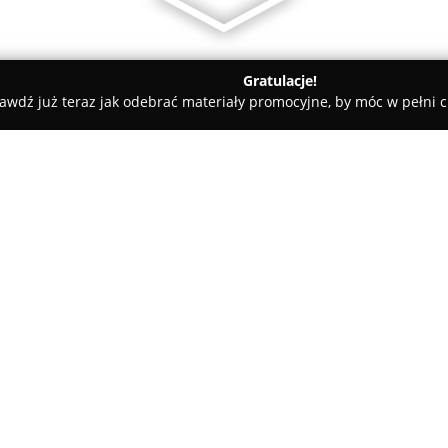
Gratulacje!
awdź już teraz jak odebrać materiały promocyjne, by móc w pełni c
O
O firmie:
Ksero ATIO
to krakowska firma
znajdująca się przy ul. Szyman
bazując na wiedzy i doświadcz
Zakres usług obejmuje profesj
Pokaż więcej >>
wersji czarno-białej, jak i ko
rozmiaru A0+.