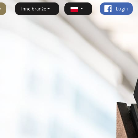
ę
Login
Inne branże