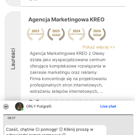
Agencja Marketingowa KREO
Pokaż więcej >>
Laureaci
Agencja Marketingowa KREO z Oławy
działa jako wyspecjalizowane centrum
oferujące kompleksowe rozwiązania w
zakresie marketingu oraz reklamy.
Firma koncentruje się na projektowaniu
profesjonalnych stron internetowych,
wdrażaniu sklepów internetowych, ...
9.3
ORŁY Poligrafii
Live chat
08:57
Organizator plebiscytu
Plebiscyt
Kontakt
Bright Side Solutions sp. z o.
Laureaci
Kontakt
Cześć, chętnie Ci pomogę! 🙂 Kliknij proszę w
o. sp. k.
Lista