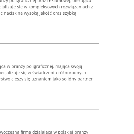
anży poligraficznej oraz reklamowej, oferująca
cjalizuje się w kompleksowych rozwiązaniach z
c nacisk na wysoką jakość oraz szybką
ąca w branży poligraficznej, mająca swoją
pecjalizuje się w świadczeniu różnorodnych
rstwo cieszy się uznaniem jako solidny partner
woczesna firma działająca w polskiej branży