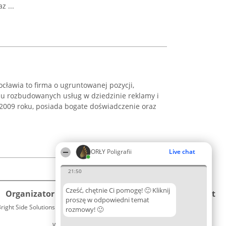
z ...
cławia to firma o ugruntowanej pozycji,
niu rozbudowanych usług w dziedzinie reklamy i
 2009 roku, posiada bogate doświadczenie oraz
ORŁY Poligrafii
Live chat
21:50
Cześć, chętnie Ci pomogę! 🙂 Kliknij
Organizator plebiscytu
Plebiscyt
Kontakt
proszę w odpowiedni temat
right Side Solutions sp. z o. o. sp. k.
Laureaci
rozmowy! 🙂
Kontakt
ul. Ruska 22
Lista
Wrocław 50-079
wszystkich