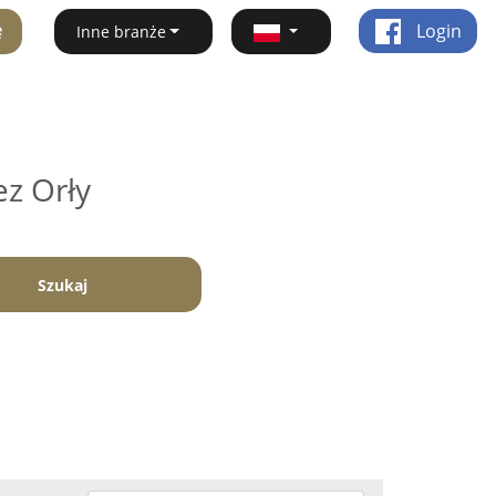
ę
Login
Inne branże
ez Orły
Szukaj