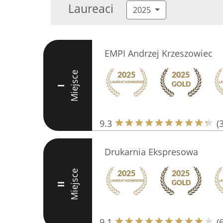
Laureaci
2025
EMPI Andrzej Krzeszowiec
Miejsce
I
9.3
(
Drukarnia Ekspresowa
Miejsce
II
9.1
(