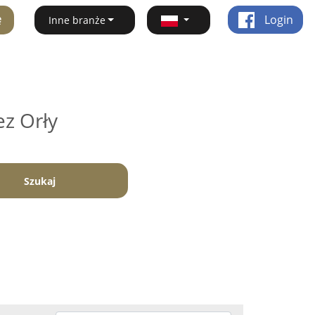
ę
Login
Inne branże
ez Orły
Szukaj