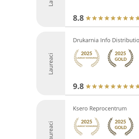
8.8
Drukarnia Info Distributi
Laureaci
9.8
Ksero Reprocentrum
Laureaci