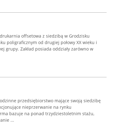
drukarnia offsetowa z siedzibą w Grodzisku
ku poligraficznym od drugiej połowy XX wieku i
ej grupy. Zakład posiada oddziały zarówno w
rodzinne przedsiębiorstwo mające swoją siedzibę
kcjonujące nieprzerwanie na rynku
irma bazuje na ponad trzydziestoletnim stażu,
anie ...