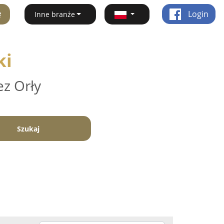
ę
Login
Inne branże
ki
ez Orły
Szukaj