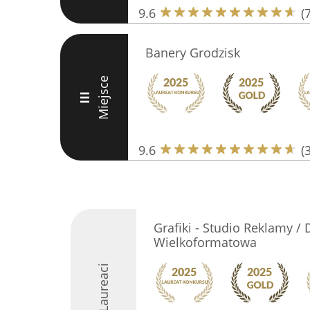
9.6
(
Banery Grodzisk
Miejsce
III
9.6
(
Grafiki - Studio Reklamy / 
Wielkoformatowa
Laureaci