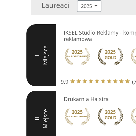
Laureaci
2025
IKSEL Studio Reklamy - kom
reklamowa
Miejsce
I
9.9
(
Drukarnia Hajstra
Miejsce
II