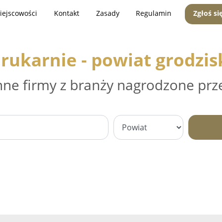
iejscowości
Kontakt
Zasady
Regulamin
Zgłoś si
rukarnie - powiat grodzis
nne firmy z branży nagrodzone prz