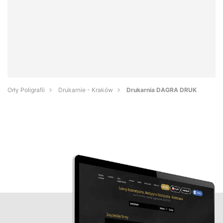
Orły Poligrafii
Drukarnie - Kraków
Drukarnia DAGRA DRUK