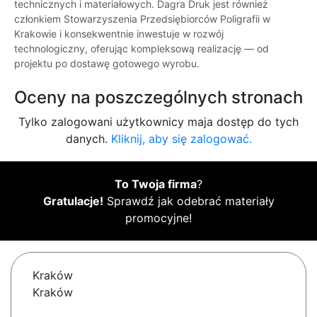
technicznych i materiałowych. Dagra Druk jest również
członkiem Stowarzyszenia Przedsiębiorców Poligrafii w
Krakowie i konsekwentnie inwestuje w rozwój
technologiczny, oferując kompleksową realizację — od
projektu po dostawę gotowego wyrobu.
Oceny na poszczególnych stronach
Tylko zalogowani użytkownicy maja dostęp do tych
danych.
Kliknij, aby się zalogować.
To Twoja firma
?
Gratulacje!
Sprawdź jak odebrać materiały
promocyjne!
Kraków
Kraków