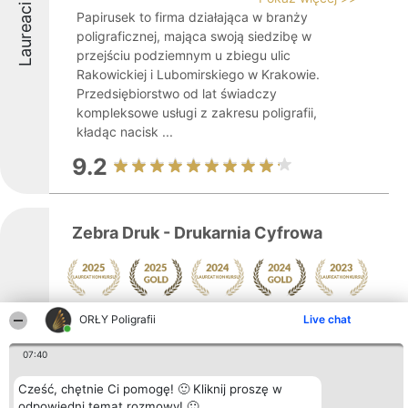
Laureaci
Papirusek to firma działająca w branży
poligraficznej, mająca swoją siedzibę w
przejściu podziemnym u zbiegu ulic
Rakowickiej i Lubomirskiego w Krakowie.
Przedsiębiorstwo od lat świadczy
kompleksowe usługi z zakresu poligrafii,
kładąc nacisk ...
9.2
Zebra Druk - Drukarnia Cyfrowa
Pokaż więcej >>
ORŁY Poligrafii
Live chat
Laureaci
Zebra Druk to cyfrowa i wielkoformatowa
drukarnia zlokalizowana w Krakowie,
07:40
specjalizująca się w świadczeniu
Cześć, chętnie Ci pomogę! 🙂 Kliknij proszę w
szerokiego zakresu usług poligraficznych
odpowiedni temat rozmowy! 🙂