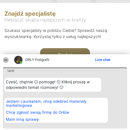
Znajdź specjalistę
Plebiscyt skupia najlepszych w branży
Szukasz specjalisty w pobliżu Ciebie? Sprawdź naszą
wyszukiwarkę. Korzystaj tylko z usług najlepszych!
Szukaj
ORŁY Poligrafii
Live chat
14:51
Cześć, chętnie Ci pomogę! 🙂 Kliknij proszę w
odpowiedni temat rozmowy! 🙂
Organizator plebiscytu
Plebiscyt
Kontakt
Jestem Laureatem, chcę odebrać materiały
Bright Side Solutions sp. z o.
Laureaci
Kontakt
marketingowe
o. sp. k.
Lista
ul. Ruska 22
wszystkich
Chcę zgłosić swoją firmę do Orłów
Wrocław 50-079
Laureatów
Mam inną sprawę
KRS 0000749100 | Regon
Zasady
381313360 | NIP 8943132676
Regulamin
+48 508 492 400
Polityka