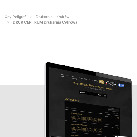
Orły Poligrafii
Drukarnie - Kraków
DRUK CENTRUM Drukarnia Cyfrowa