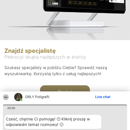
Znajdź specjalistę
Plebiscyt skupia najlepszych w branży
Szukasz specjalisty w pobliżu Ciebie? Sprawdź naszą
wyszukiwarkę. Korzystaj tylko z usług najlepszych!
Szukaj
ORŁY Poligrafii
Live chat
20:00
Cześć, chętnie Ci pomogę! 🙂 Kliknij proszę w
odpowiedni temat rozmowy! 🙂