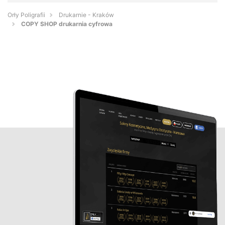
Orły Poligrafii
Drukarnie - Kraków
COPY SHOP drukarnia cyfrowa