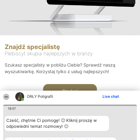
Znajdź specjalistę
Plebiscyt skupia najlepszych w branży
Szukasz specjalisty w pobliżu Ciebie? Sprawdź naszą
wyszukiwarkę. Korzystaj tylko z usług najlepszych!
Szukaj
ORŁY Poligrafii
Live chat
18:57
Cześć, chętnie Ci pomogę! 🙂 Kliknij proszę w
odpowiedni temat rozmowy! 🙂
Organizator plebiscytu
Plebiscyt
Kontakt