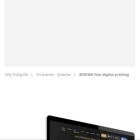
Orły Poligrafii
Drukarnie - Kraków
BOKWA fine digital printing