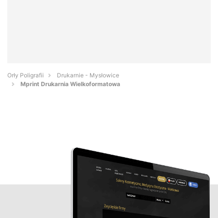
Orły Poligrafii
Drukarnie - Mysłowice
Mprint Drukarnia Wielkoformatowa