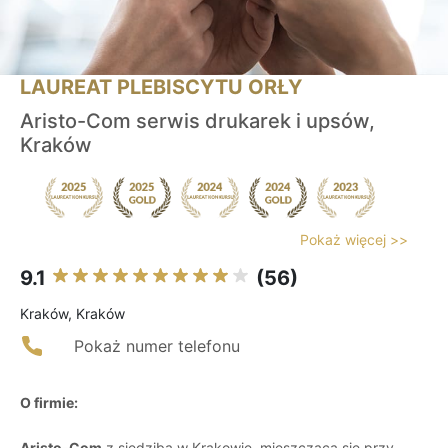
LAUREAT PLEBISCYTU ORŁY
Aristo-Com serwis drukarek i upsów,
Kraków
Pokaż więcej >>
9.1
(56)
Kraków, Kraków
Pokaż numer telefonu
O firmie:
Aristo-Com
z siedzibą w Krakowie, mieszcząca się przy