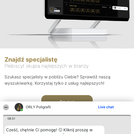
Znajdź specjalistę
Plebiscyt skupia najlepszych w branży
Szukasz specjalisty w pobliżu Ciebie? Sprawdź naszą
wyszukiwarkę. Korzystaj tylko z usług najlepszych!
Szukaj
ORŁY Poligrafii
Live chat
08:51
Cześć, chętnie Ci pomogę! 🙂 Kliknij proszę w