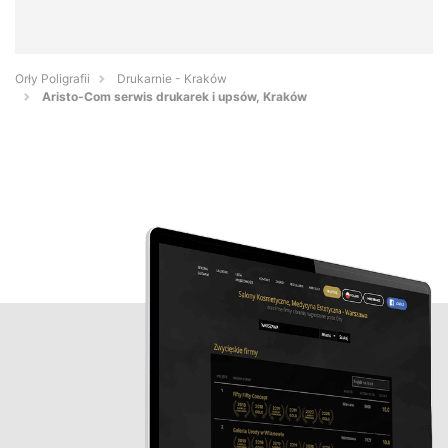
Orły Poligrafii
Drukarnie - Kraków
Aristo-Com serwis drukarek i upsów, Kraków