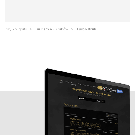
Orły Poligrafii
Drukarnie - Kraków
Turbo Druk