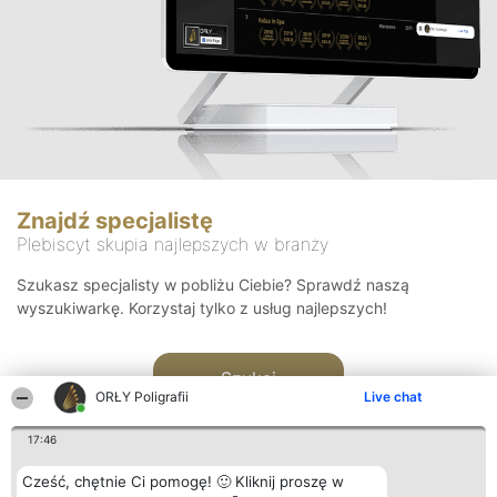
Znajdź specjalistę
Plebiscyt skupia najlepszych w branży
Szukasz specjalisty w pobliżu Ciebie? Sprawdź naszą
wyszukiwarkę. Korzystaj tylko z usług najlepszych!
Szukaj
ORŁY Poligrafii
Live chat
17:46
Cześć, chętnie Ci pomogę! 🙂 Kliknij proszę w